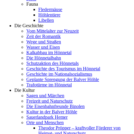
Fauna
Fledermäuse
Höhlentiere
Libellen
Die Geschichte
Vom Mittelalter zur Neuzeit
Zeit der Romantik
Wege und Straßen
Wasser und Eisen
Kalkabbau im Hönnetal
Die Hönnetalbahn
Schutzaktion des Hönnetals
Geschichte des Tourismus im Hönnetal
Geschichte im Nationalsozialismus
Geplante Sprengung der Balver Höhle
Trafotürme im Hönnetal
Die Kultur
Sagen und Märchen
Freizeit und Naturschutz
Die Eisenbahnfreunde Binolen
Kultur in der Balver Höhle
Sauerlandpark Hemer
Orte und Menschen
Theodor Pröpper – kraftvoller Förderer von
Heimat- und Naturschutz