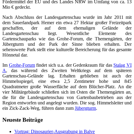
Fördermittel der EU und des Landes NRW im Umfang von ca. 13
Mio € gedeckt.
Nach Abschluss der Landesgartenschau wurde im Jahr 2011 mit
dem Sauerlandpark Hemer ein etwa 27 Hektar großer Freizeitpark
geschaffen, der auf dem ehemaligen Gelände der
Landesgartenschau liegt. Wesentliche Elemente des
Gartenschauparks wie das Grohe-Forum, die Themengärten, der
Jübergturm und der Park der Sinne blieben erhalten. Der
sehenswerte Park stellt eine kulturelle Bereicherung für das gesamte
Hönnetal dar.
Im
Grohe-Forum
findet sich u.a. der Gedenkraum für das
Stalag VI
A
, das während des Zweiten Weltkriegs auf dem späteren
Gartenschau-Gelände lag. Erhalten geblieben ist auch der
Himmelsspiegel, eine etwa 2,5 Zentimeter hohe und 845
Quadratmeter große Wasserfläche auf dem Blücher-Platz. An die
vier Militärgebäude schließen sich im Osten die Themengärten an,
die für die Landesgartenschau von Gartenbaubetrieben aus der
Region entworfen und angelegt wurden. Die sog. Himmelsleiter und
ein Zick-Zack-Weg, führen dann zum
Jübergturm
.
Neueste Beiträge
Vortrag: Dinosaurier-Ausgrabung in Balve