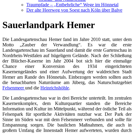
Traumpfade – „Entbehrliche“ Wege im Hönnetal
Der alte Heerweg von Soest nach Köln über Balve
Sauerlandpark Hemer
Die Landesgartenschau Hemer fand im Jahre 2010 statt, unter dem
Motto „Zauber der Verwandlung“. Es war die erste
Landesgartenschau im Sauerland und damit die erste Gartenschau in
Nordrhein-Westfalen auf hügeligem Gelände. Nach der Schließung
der Blücher-Kaserne im Jahr 2004 bot sich hier die einmalige
Chance einer Konversion des 1934 eingerichteten
Kasernengeländes und einer Aufwertung der waldreichen Stadt
Hemer am Rande des Hönnetals. Einbezogen werden sollten auch
die benachbarten Naturräume am Jüberg, das Naturschutzgebiet
Felsenmeer
und die
Heinrichshöhle
.
Die Landesgartenschau war in drei Bereiche unterteilt. Im zentralen
Kasernenkomplex, dem Kulturquartier standen die Bereiche
Information und Kultur im Mittelpunkt, während der östliche Teil als
Felsenpark für sportliche Aktivitäten nutzbar war. Der Park der
Sinne im Süden war mit dem Felsenmeer verbunden und sollte für
Entspannung sorgen. Die baulichen Maßnahmen, die auch in
großem Umfang die Innenstadt Hemer aufwerteten, wurden durch