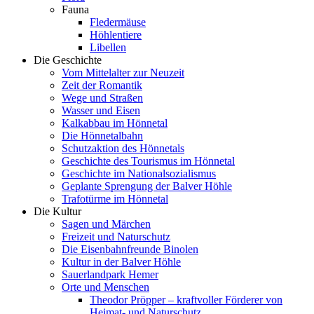
Fauna
Fledermäuse
Höhlentiere
Libellen
Die Geschichte
Vom Mittelalter zur Neuzeit
Zeit der Romantik
Wege und Straßen
Wasser und Eisen
Kalkabbau im Hönnetal
Die Hönnetalbahn
Schutzaktion des Hönnetals
Geschichte des Tourismus im Hönnetal
Geschichte im Nationalsozialismus
Geplante Sprengung der Balver Höhle
Trafotürme im Hönnetal
Die Kultur
Sagen und Märchen
Freizeit und Naturschutz
Die Eisenbahnfreunde Binolen
Kultur in der Balver Höhle
Sauerlandpark Hemer
Orte und Menschen
Theodor Pröpper – kraftvoller Förderer von
Heimat- und Naturschutz