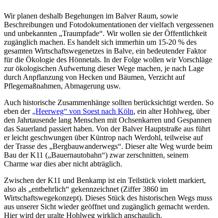
Wir planen deshalb Begehungen im Balver Raum, sowie
Beschreibungen und Fotodokumentationen der vielfach vergessenen
und unbekannten „Traumpfade“. Wir wollen sie der Öffentlichkeit
zugänglich machen. Es handelt sich immerhin um 15-20 % des
gesamten Wirtschaftswegenetzes in Balve, ein bedeutender Faktor
für die Ökologie des Hönnetals. In der Folge wollen wir Vorschläge
zur ökologischen Aufwertung dieser Wege machen, je nach Lage
durch Anpflanzung von Hecken und Bäumen, Verzicht auf
Pflegemaßnahmen, Abmagerung usw.
Auch historische Zusammenhänge sollten berücksichtigt werden. So
eben der
„Heerweg“ von Soest nach Köln
, ein alter Hohlweg, über
den Jahrtausende lang Menschen mit Ochsenkarren und Gespannen
das Sauerland passiert haben. Von der Balver Hauptstraße aus führt
er leicht geschwungen über Küntrop nach Werdohl, teilweise auf
der Trasse des „Bergbauwanderwegs“. Dieser alte Weg wurde beim
Bau der K11 („Bauernautobahn“) zwar zerschnitten, seinem
Charme war dies aber nicht abträglich.
Zwischen der K11 und Benkamp ist ein Teilstück violett markiert,
also als „entbehrlich“ gekennzeichnet (Ziffer 3860 im
Wirtschaftswegekonzept). Dieses Stück des historischen Wegs muss
aus unserer Sicht wieder geöffnet und zugänglich gemacht werden.
Hier wird der uralte Hohlweg wirklich anschaulich.