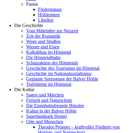
Fauna
Fledermäuse
Höhlentiere
Libellen
Die Geschichte
Vom Mittelalter zur Neuzeit
Zeit der Romantik
Wege und Straßen
Wasser und Eisen
Kalkabbau im Hönnetal
Die Hönnetalbahn
Schutzaktion des Hönnetals
Geschichte des Tourismus im Hönnetal
Geschichte im Nationalsozialismus
Geplante Sprengung der Balver Höhle
Trafotürme im Hönnetal
Die Kultur
Sagen und Märchen
Freizeit und Naturschutz
Die Eisenbahnfreunde Binolen
Kultur in der Balver Höhle
Sauerlandpark Hemer
Orte und Menschen
Theodor Pröpper – kraftvoller Förderer von
Heimat- und Naturschutz