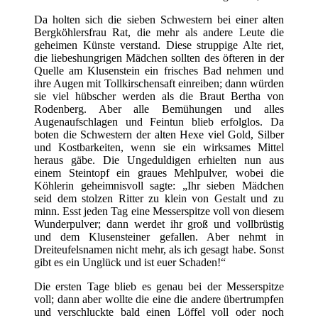
Da holten sich die sieben Schwestern bei einer alten
Bergköhlersfrau Rat, die mehr als andere Leute die
geheimen Künste verstand. Diese struppige Alte riet,
die liebeshungrigen Mädchen sollten des öfteren in der
Quelle am Klusenstein ein frisches Bad nehmen und
ihre Augen mit Tollkirschensaft einreiben; dann würden
sie viel hübscher werden als die Braut Bertha von
Rodenberg. Aber alle Bemühungen und alles
Augenaufschlagen und Feintun blieb erfolglos. Da
boten die Schwestern der alten Hexe viel Gold, Silber
und Kostbarkeiten, wenn sie ein wirksames Mittel
heraus gäbe. Die Ungeduldigen erhielten nun aus
einem Steintopf ein graues Mehlpulver, wobei die
Köhlerin geheimnisvoll sagte: „Ihr sieben Mädchen
seid dem stolzen Ritter zu klein von Gestalt und zu
minn. Esst jeden Tag eine Messerspitze voll von diesem
Wunderpulver; dann werdet ihr groß und vollbrüstig
und dem Klusensteiner gefallen. Aber nehmt in
Dreiteufelsnamen nicht mehr, als ich gesagt habe. Sonst
gibt es ein Unglück und ist euer Schaden!“
Die ersten Tage blieb es genau bei der Messerspitze
voll; dann aber wollte die eine die andere übertrumpfen
und verschluckte bald einen Löffel voll oder noch