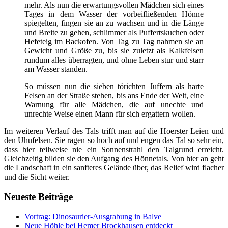
mehr. Als nun die erwartungsvollen Mädchen sich eines
Tages in dem Wasser der vorbeifließenden Hönne
spiegelten, fingen sie an zu wachsen und in die Länge
und Breite zu gehen, schlimmer als Puffertskuchen oder
Hefeteig im Backofen. Von Tag zu Tag nahmen sie an
Gewicht und Größe zu, bis sie zuletzt als Kalkfelsen
rundum alles überragten, und ohne Leben stur und starr
am Wasser standen.
So müssen nun die sieben törichten Juffern als harte
Felsen an der Straße stehen, bis ans Ende der Welt, eine
Warnung für alle Mädchen, die auf unechte und
unrechte Weise einen Mann für sich ergattern wollen.
Im weiteren Verlauf des Tals trifft man auf die Hoerster Leien und
den Uhufelsen. Sie ragen so hoch auf und engen das Tal so sehr ein,
dass hier teilweise nie ein Sonnenstrahl den Talgrund erreicht.
Gleichzeitig bilden sie den Aufgang des Hönnetals. Von hier an geht
die Landschaft in ein sanfteres Gelände über, das Relief wird flacher
und die Sicht weiter.
Neueste Beiträge
Vortrag: Dinosaurier-Ausgrabung in Balve
Neue Höhle bei Hemer Brockhausen entdeckt