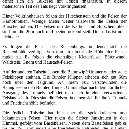
öffnet sich ein Talkessel mit Felsen ringsherum. In diesem
malerischen Teil des Tals liegt Volkringhausen.
Hinter Volkringhausen folgen der Hirschenstein und die Felsen der
Karhofhöhlen. Wenige Meter weiter talabwärts die Felsen der
Burschenhöhlen. Die Felsen um die Karhof- und Burschenhöhlen
sind um die 20m hoch und beeindruckend steil. Doch das ist noch
nicht alles.
Es folgen die Felsen des Reckenbergs, in denen sich die
Reckenhöhle verbirgt. Von nun an nimmt die Höhe der Felsen
rapide zu. Es folgen die ehemaligen Kletterfelsen Bärenwand,
Waldstein, Gnom und Haustadt-Felsen.
Auf der anderen Talseite lassen die Baumwipfel immer wieder steile
Felsklippen erahnen. Die Binoler Klippen erheben sich gut 60m
hoch über den Talgrund. An ihrem Fuß verschwinden die
Bahngleise in den Binoler Tunnel. Unmittelbar nach dem nördlichen
Ausgang des Tunnels befindet man sich in einer verworfenen
Felslandschaft. Dies sind die Felsen, in denen sich Feldhof-, Tunnel-
und Friedrichshöhle befinden.
Die östliche Talseite hat hier aber die spektakulärsten und
bekanntesten Felsen. Hier ragen die Sieben Jungfrauen in den
Himmel, gefolgt vom Basteifelsen. Neben dem Basteifelsen gab es
bis ins 19. Jahrhundert eine freistehende Felsnadel, die auf alten