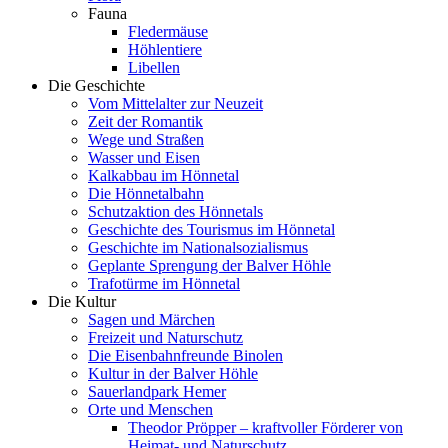
Fauna
Fledermäuse
Höhlentiere
Libellen
Die Geschichte
Vom Mittelalter zur Neuzeit
Zeit der Romantik
Wege und Straßen
Wasser und Eisen
Kalkabbau im Hönnetal
Die Hönnetalbahn
Schutzaktion des Hönnetals
Geschichte des Tourismus im Hönnetal
Geschichte im Nationalsozialismus
Geplante Sprengung der Balver Höhle
Trafotürme im Hönnetal
Die Kultur
Sagen und Märchen
Freizeit und Naturschutz
Die Eisenbahnfreunde Binolen
Kultur in der Balver Höhle
Sauerlandpark Hemer
Orte und Menschen
Theodor Pröpper – kraftvoller Förderer von
Heimat- und Naturschutz